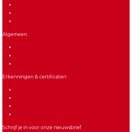
Brusselsesteenweg 111, 1980 Zemst
015 55 09 32
info@ngelektro.be
Algemeen
Werken bij NG Elektro
Privacy & GDPR
Contacteer ons
Erkenningen & certificaten
Erkenning aannemers
Elektrotechnisch installateur
Mentoropleiding
Bedrijfsbeheer
Schrijf je in voor onze nieuwsbrief